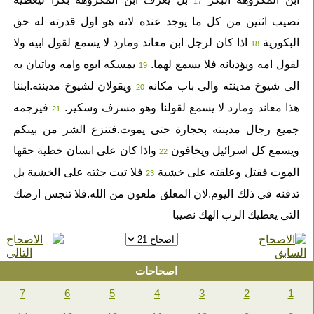
17
نصيب اثنين من كل ما يوجد عنده لانه هو اول قدرته له حق
البكورية
اذا كان لرجل ابن معاند ومارد لا يسمع لقول ابيه ولا
18
لقول امه ويؤدبانه فلا يسمع لهما.
يمسكه ابوه وامه وياتيان به
19
الى شيوخ مدينته والى باب مكانه
ويقولان لشيوخ مدينته.ابننا
20
هذا معاند ومارد لا يسمع لقولنا وهو مسرف وسكير.
فيرجمه
21
جميع رجال مدينته بحجارة حتى يموت.فتنزع الشر من بينكم
ويسمع كل اسرائيل ويخافون
واذا كان على انسان خطية حقها
22
الموت فقتل وعلقته على خشبة
فلا تبت جثته على الخشبة بل
23
تدفنه في ذلك اليوم.لان المعلق ملعون من الله.فلا تنجس ارضك
التي يعطيك الرب الهك نصيبا
اصحاحات
7
6
5
4
3
2
1