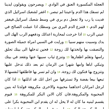
العجلة المكسورة العنق في الوادي
ويصرحون ويقولون ايدينا
7
لم تسفك هذا الدم واعيننا لم تبصر.
اغفر لشعبك اسرائيل الذي
8
فديت يا رب ولا تجعل دم بري في وسط شعبك اسرائيل.فيغفر
لهم الدم.
فتنزع الدم البري من وسطك اذا عملت الصالح في
9
عيني الرب
اذا خرجت لمحاربة اعدائك ودفعهم الرب الهك الى
10
يدك وسبيت منهم سبيا
ورايت في السبي امراة جميلة الصورة
11
والتصقت بها واتخذتها لك زوجة
فحين تدخلها الى بيتك تحلق
12
راسها وتقلم اظفارها
وتنزع ثياب سبيها عنها وتقعد في بيتك
13
وتبكي اباها وامها شهرا من الزمان ثم بعد ذلك تدخل عليها
وتتزوج بها فتكون لك زوجة.
وان لم تسر بها فاطلقها لنفسها.لا
14
تبعها بيعا بفضة ولا تسترقها من اجل انك قد اذللتها
اذا كان
15
لرجل امراتان احداهما محبوبة والاخرى مكروهة فولدتا له بنين
المحبوبة والمكروهة.فان كان الابن البكر للمكروهة
فيوم
16
يقسم لبنيه ما كان له لا يحل له ان يقدم ابن المحبوبة بكرا على
ابن المكروهة البكر
بل يعرف ابن المكروهة بكرا ليعطيه