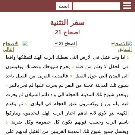
سفر التثنية
اصحاح 21
اذا وجد قتيل في الارض التي يعطيك الرب الهك لتمتلكها واقعا
1
في الحقل لا يعلم من قتله
يخرج شيوخك وقضاتك ويقيسون
2
الى المدن التي حول القتيل.
فالمدينة القربى من القتيل ياخذ
3
شيوخ تلك المدينة عجلة من البقر لم يحرث عليها لم تجر بالنير
4
وينحدر شيوخ تلك المدينة بالعجلة الى واد دائم السيلان لم يحرث
فيه ولم يزرع ويكسرون عنق العجلة في الوادي.
ثم يتقدم
5
الكهنة بنو لاوي.لانه اياهم اختار الرب الهك ليخدموه ويباركوا
باسم الرب وحسب قولهم تكون كل خصومة وكل ضربة.
6
ويغسل جميع شيوخ تلك المدينة القريبين من القتيل ايديهم على