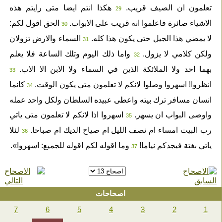
تعلمون ان الصيف قريب.
هكذا انتم ايضا متى رايتم هذه
29
الاشياء صائرة فاعلموا انه قريب على الابواب.
الحق اقول لكم:
30
لا يمضي هذا الجيل حتى يكون هذا كله.
السماء والارض تزولان
31
ولكن كلامي لا يزول.
واما ذلك اليوم وتلك الساعة فلا يعلم
32
بهما احد ولا الملائكة الذين في السماء ولا الابن الا الاب.
33
انظروا! اسهروا وصلوا لانكم لا تعلمون متى يكون الوقت.
كانما
34
انسان مسافر ترك بيته واعطى عبيده السلطان ولكل واحد عمله
واوصى البواب ان يسهر.
اسهروا اذا لانكم لا تعلمون متى ياتي
35
رب البيت امساء ام نصف الليل ام صياح الديك ام صباحا.
لئلا
36
ياتي بغتة فيجدكم نياما!
وما اقوله لكم اقوله للجميع: اسهروا».
37
اصحاحات
7
6
5
4
3
2
1