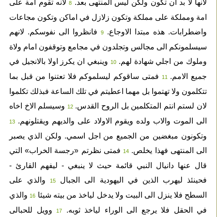
لانها لا بد ان تكون ولكن ليس المنتهى بعد.
لانه تقوم امة على
8
امة ومملكة على مملكة وتكون زلازل في اماكن وتكون مجاعات
واضطرابات. هذه مبتدا الاوجاع.
فانظروا الى نفوسكم. لانهم
9
سيسلمونكم الى مجالس وتجلدون في مجامع وتوقفون امام ولاة
وملوك من اجلي شهادة لهم.
وينبغي ان يكرز اولا بالانجيل في
10
جميع الامم.
فمتى ساقوكم ليسلموكم فلا تعتنوا من قبل بما
11
تتكلمون ولا تهتموا بل مهما اعطيتم في تلك الساعة فبذلك تكلموا
لان لستم انتم المتكلمين بل الروح القدس.
وسيسلم الاخ اخاه
12
الى الموت والاب ولده ويقوم الاولاد على والديهم ويقتلونهم.
13
وتكونون مبغضين من الجميع من اجل اسمي. ولكن الذي يصبر
الى المنتهى فهذا يخلص.
فمتى نظرتم «رجسة الخراب» التي
14
قال عنها دانيال النبي قائمة حيث لا ينبغي - ليفهم القارئ -
فحينئذ ليهرب الذين في اليهودية الى الجبال
والذي على
15
السطح فلا ينزل الى البيت ولا يدخل لياخذ من بيته شيئا
والذي
16
في الحقل فلا يرجع الى الوراء لياخذ ثوبه.
وويل للحبالى
17