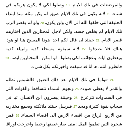
والمرضعات في تلك الايام.
وصلوا لكي لا يكون هربكم في
18
شتاء.
لانه يكون في تلك الايام ضيق لم يكن مثله منذ ابتداء
19
الخليقة التي خلقها الله الى الان ولن يكون.
ولو لم يقصر الرب
20
تلك الايام لم يخلص جسد. ولكن لاجل المختارين الذين اختارهم
قصر الايام.
حينئذ ان قال لكم احد: هوذا المسيح هنا او هوذا
21
هناك فلا تصدقوا.
لانه سيقوم مسحاء كذبة وانبياء كذبة
22
ويعطون ايات وعجائب لكي يضلوا - لو امكن - المختارين ايضا.
23
فانظروا انتم. ها انا قد سبقت واخبرتكم بكل شيء.
«واما في تلك الايام بعد ذلك الضيق فالشمس تظلم
24
والقمر لا يعطي ضوءه
ونجوم السماء تتساقط والقوات التي
25
في السماوات تتزعزع.
وحينئذ يبصرون ابن الانسان اتيا في
26
سحاب بقوة كثيرة ومجد
فيرسل حينئذ ملائكته ويجمع مختاريه
27
من الاربع الرياح من اقصاء الارض الى اقصاء السماء.
فمن
28
شجرة التين تعلموا المثل: متى صار غصنها رخصا واخرجت اوراقا