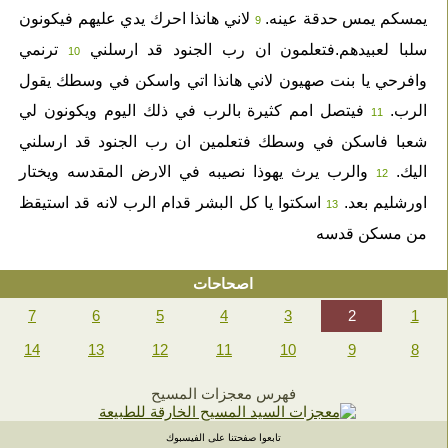
يمسكم يمس حدقة عينه.
لاني هانذا احرك يدي عليهم فيكونون
9
سلبا لعبيدهم.فتعلمون ان رب الجنود قد ارسلني
ترنمي
10
وافرحي يا بنت صهيون لاني هانذا اتي واسكن في وسطك يقول
الرب.
فيتصل امم كثيرة بالرب في ذلك اليوم ويكونون لي
11
شعبا فاسكن في وسطك فتعلمين ان رب الجنود قد ارسلني
اليك.
والرب يرث يهوذا نصيبه في الارض المقدسه ويختار
12
اورشليم بعد.
اسكتوا يا كل البشر قدام الرب لانه قد استيقظ
13
من مسكن قدسه
اصحاحات
7
6
5
4
3
2
1
14
13
12
11
10
9
8
فهرس معجزات المسيح
تابعوا صفحتنا على الفيسبوك