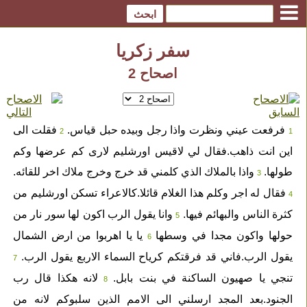
سفر زكريا
اصحاح 2
فرفعت عيني ونظرت واذا رجل وبيده حبل قياس.
فقلت الى
2
1
اين انت ذاهب.فقال لي لاقيس اورشليم لارى كم عرضها وكم
طولها.
واذا بالملاك الذي كلمني قد خرج وخرج ملاك اخر للقائه.
3
فقال له اجر وكلم هذا الغلام قائلا.كالاعراء تسكن اورشليم من
4
كثرة الناس والبهائم فيها.
وانا يقول الرب اكون لها سور نار من
5
حولها واكون مجدا في وسطها
يا يا اهربوا من ارض الشمال
6
يقول الرب.فاني قد فرقتكم كرياح السماء الاربع يقول الرب.
7
تنجي يا صهيون الساكنة في بنت بابل.
لانه هكذا قال رب
8
الجنود.بعد المجد ارسلني الى الامم الذين سلبوكم لانه من