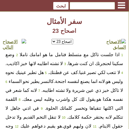
سفر الأمثال
اصحاح 23
اذا جلست تاكل مع متسلط فتامل ما هو امامك تاملا
وضع
2
1
سكينا لحنجرتك ان كنت شرها.
لا تشته اطايبه لانها خبز اكاذيب.
3
لا تتعب لكي تصير غنيا.كف عن فطنتك.
هل تطير عينيك نحوه
5
4
وليس هو.لانه انما يصنع لنفسه اجنحة.كالنسر يطير نحو السماء
6
لا تاكل خبز ذي عين شريرة ولا تشته اطايبه.
لانه كما شعر في
7
نفسه هكذا هو.يقول لك كل واشرب وقلبه ليس معك.
اللقمة
8
التي اكلتها تتقياها وتخسر كلماتك الحلوة.
في اذني جاهل لا
9
تتكلم لانه يحتقر حكمة كلامك.
لا تنقل التخم القديم ولا تدخل
10
حقول الايتام.
لان وليهم قوي.هو يقيم دعواهم عليك
وجه
12
11