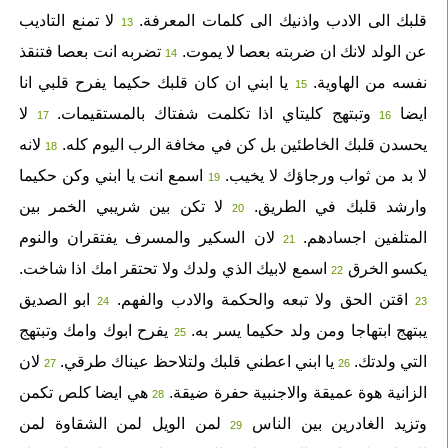
قلبك الى الادب واذنيك الى كلمات المعرفة.
لا تمنع التاديب
13
عن الولد لانك ان ضربته بعصا لا يموت.
تضربه انت بعصا فتنقذ
14
نفسه من الهاوية.
يا ابني ان كان قلبك حكيما يفرح قلبي انا
15
ايضا
وتبتهج كليتاي اذا تكلمت شفتاك بالمستقيمات.
لا
17
16
يحسدن قلبك الخاطئين بل كن في مخافة الرب اليوم كله.
لانه
18
لا بد من ثواب ورجاؤك لا يخيب.
اسمع انت يا ابني وكن حكيما
19
وارشد قلبك في الطريق.
لا تكن بين شريبي الخمر بين
20
المتلفين اجسادهم.
لان السكير والمسرف يفتقران والنوم
21
يكسو الخرق
اسمع لابيك الذي ولدك ولا تحتقر امك اذا شاخت.
22
اقتن الحق ولا تبعه والحكمة والادب والفهم.
ابو الصديق
24
23
يبتهج ابتهاجا ومن ولد حكيما يسر به.
يفرح ابوك وامك وتبتهج
25
التي ولدتك.
يا ابني اعطني قلبك ولتلاحظ عيناك طرقي.
لان
27
26
الزانية هوة عميقة والاجنبية حفرة ضيقة.
هي ايضا كلص تكمن
28
وتزيد الغادرين بين الناس
لمن الويل لمن الشقاوة لمن
29