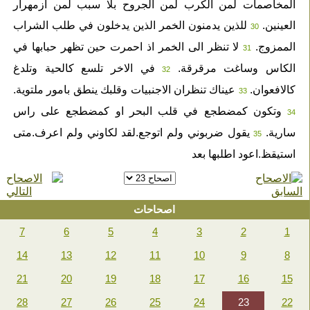
المخاصمات لمن الكرب لمن الجروح بلا سبب لمن ازمهرار
العينين.
للذين يدمنون الخمر الذين يدخلون في طلب الشراب
30
الممزوج.
لا تنظر الى الخمر اذ احمرت حين تظهر حبابها في
31
الكاس وساغت مرقرقة.
في الاخر تلسع كالحية وتلدغ
32
كالافعوان.
عيناك تنظران الاجنبيات وقلبك ينطق بامور ملتوية.
33
وتكون كمضطجع في قلب البحر او كمضطجع على راس
34
سارية.
يقول ضربوني ولم اتوجع.لقد لكاوني ولم اعرف.متى
35
استيقظ.اعود اطلبها بعد
اصحاحات
7
6
5
4
3
2
1
14
13
12
11
10
9
8
21
20
19
18
17
16
15
28
27
26
25
24
23
22