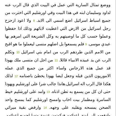
ووضع تمثال السارية التي عمل في البيت الذي قال الرب عنه
لداود وسليمان ابنه في هذا البيت وفي اورشليم التي اخترت من
جميع اسباط اسرائيل اضع اسمي الى الابد.
ولا اعود ازحزح
8
رجل اسرائيل من الارض التي اعطيت لابائهم وذلك اذا حفظوا
وعملوا حسب كل ما اوصيتهم به وكل الشريعة التي امرهم بها
عبدي موسى.
فلم يسمعوا بل اضلهم منسى ليعملوا ما هو اقبح
9
من الامم الذين طردهم الرب من امام بني اسرائيل
وتكلم
10
الرب عن يد عبيده الانبياء قائلا.
من اجل ان منسى ملك يهوذا
11
قد عمل هذه الارجاس واساء اكثر من جميع الذي عمله
الاموريون الذين قبله وجعل ايضا يهوذا يخطئ باصنامه
لذلك
12
هكذا قال الرب اله اسرائيل.هانذا جالب شرا على اورشليم ويهوذا
حتى ان كل من يسمع به تطن اذناه.
وامد على اورشليم خيط
13
السامرة ومطمار بيت اخاب وامسح اورشليم كما يمسح واحد
الصحن يمسحه ويقلبه على وجهه.
وارفض بقية ميراثي
14
وادفعهم الى ايدي اعدائهم فيكونون غنيمة ونهبا لجميع اعدائهم.