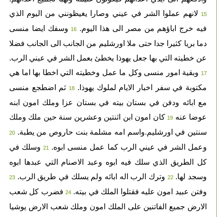
لانهم عملوا الشر في عيني وصارا يغيظونني من اليوم الذي
15
فيه خرج اباؤهم من مصر الى هذا اليوم.
وسفك ايضا منسى
16
دما بريا كثيرا جدا حتى ملا اورشليم من الجانب الى الجانب فضلا
عن خطيته التي بها جعل يهوذا يخطئ بعمل الشر في عيني الرب.
وبقية امور منسى وكل ما عمل وخطيته التي اخطا بها اما هي
17
مكتوبة في سفر اخبار الايام لملوك يهوذا.
ثم اضطجع منسى
18
مع ابائه ودفن في بستان بيته في بستان عزا وملك امون ابنه
عوضا عنه
كان امون ابن اثنتين وعشرين سنة حين ملك وملك
19
سنتين في اورشليم.واسم امه مشلمة بنت حاروص من يطبة.
20
وعمل الشر في عيني الرب كما عمل منسى ابوه.
وسلك في
21
كل الطريق الذي سلك فيه ابوه وعبد الاصنام التي عبدها ابوه
وسجد لها.
وترك الرب اله ابائه ولم يسلك في طريق الرب.
23
22
وفتن عبيد امون عليه فقتلوا الملك في بيته.
فضرب كل شعب
24
الارض جميع الفاتنين على الملك امون وملك شعب الارض يوشيا