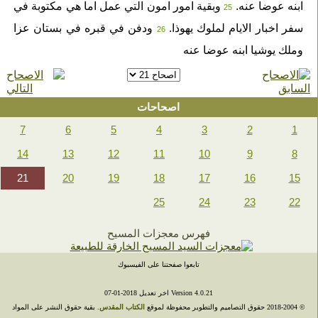
ابنه عوضا عنه.
وبقية امور امون التي عمل اما هي مكتوبة في
25
سفر اخبار الايام لملوك يهوذا.
ودفن في قبره في بستان عزا
26
وملك يوشيا ابنه عوضا عنه
اصحاحات
7
6
5
4
3
2
1
14
13
12
11
10
9
8
21
20
19
18
17
16
15
25
24
23
22
فهرس معجزات المسيح
تابعوا صفحتنا على الفيسبوك
Version 4.0.21 اخر تعديل 2018-01-07
© 2004-‎2018 حقوق التصاميم والتطوير محفوظة لموقع
الكتاب المقدس
. بقية حقوق النشر على المواد