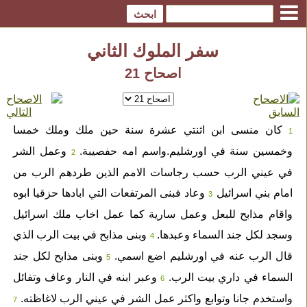
سفر الملوك الثاني
اصحاح 21
كان منسى ابن اثنتي عشرة سنة حين ملك وملك خمسا
1
وخمسين سنة في اورشليم.واسم امه حفصيبة.
وعمل الشر
2
في عيني الرب حسب رجاسات الامم الذين طردهم الرب من
امام بني اسرائيل
وعاد فبنى المرتفعات التي ابادها حزقيا ابوه
3
واقام مذابح للبعل وعمل سارية كما عمل اخاب ملك اسرائيل
وسجد لكل جند السماء وعبدها.
وبنى مذابح في بيت الرب الذي
4
قال الرب عنه في اورشليم اضع اسمي.
وبنى مذابح لكل جند
5
السماء في داري بيت الرب.
وعبر ابنه في النار وعاف وتفائل
6
واستخدم جانا وتوابع واكثر عمل الشر في عيني الرب لاغاظته.
7