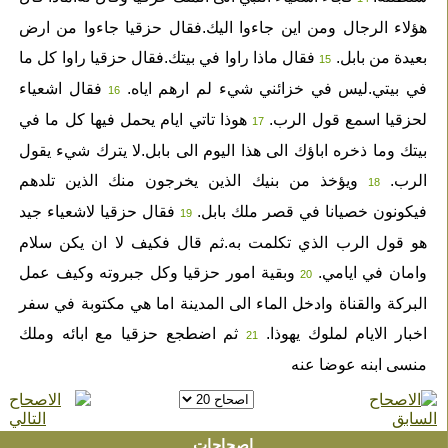
هؤلاء الرجال ومن اين جاءوا اليك.فقال حزقيا جاءوا من ارض
بعيدة من بابل.
فقال ماذا راوا في بيتك.فقال حزقيا راوا كل ما
15
في بيتي.ليس في خزائني شيء لم ارهم اياه.
فقال اشعياء
16
لحزقيا اسمع قول الرب.
هوذا تاتي ايام يحمل فيها كل ما في
17
بيتك وما ذخره اباؤك الى هذا اليوم الى بابل.لا يترك شيء يقول
الرب.
ويؤخذ من بنيك الذين يخرجون منك الذين تلدهم
18
فيكونون خصيانا في قصر ملك بابل.
فقال حزقيا لاشعياء جيد
19
هو قول الرب الذي تكلمت به.ثم قال فكيف لا ان يكن سلام
وامان في ايامي.
وبقية امور حزقيا وكل جبروته وكيف عمل
20
البركة والقناة وادخل الماء الى المدينة اما هي مكتوبة في سفر
اخبار الايام لملوك يهوذا.
ثم اضطجع حزقيا مع ابائه وملك
21
منسى ابنه عوضا عنه
اصحاحات