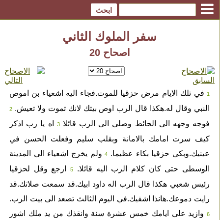
سفر الملوك الثاني
اصحاح 20
في تلك الايام مرض حزقيا للموت.فجاء اليه اشعياء بن اموص
1
النبي وقال له.هكذا قال الرب اوص بيتك لانك تموت ولا تعيش.
2
فوجه وجهه الى الحائط وصلى الى الرب قائلا
اه يا رب اذكر
3
كيف سرت امامك بالامانة وبقلب سليم وفعلت الحسن في
عينيك.وبكى حزقيا بكاء عظيما.
ولم يخرج اشعياء الى المدينة
4
الوسطى حتى كان كلام الرب اليه قائلا.
ارجع وقل لحزقيا
5
رئيس شعبي هكذا قال الرب اله داود ابيك.قد سمعت صلاتك.قد
رايت دموعك.هانذا اشفيك.في اليوم الثالث تصعد الى بيت الرب.
وازيد على ايامك خمس عشرة سنة وانقذك من يد ملك اشور
6