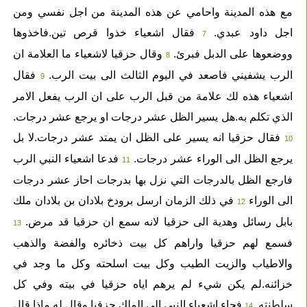
مع هذه المدينة واحامي عن هذه المدينة من اجل نفسي ومن
اجل داود عبدي.
فقال اشعياء خذوا قرص تين.فاخذوها
7
ووضعوها على الدبل فبرئ.
وقال حزقيا لاشعياء ما العلامة ان
8
الرب يشفيني فاصعد في اليوم الثالث الى بيت الرب.
فقال
9
اشعياء هذه لك علامة من قبل الرب على ان الرب يفعل الامر
الذي تكلم به.هل يسير الظل عشر درجات او يرجع عشر درجات.
فقال حزقيا انه يسير على الظل ان يمتد عشر درجات.لا بل
10
يرجع الظل الى الوراء عشر درجات.
فدعا اشعياء النبي الرب
11
فارجع الظل بالدرجات التي نزل بها بدرجات احاز عشر درجات
الى الوراء
في ذلك الزمان ارسل برودخ بلادان بن بلادان ملك
12
بابل رسائل وهدية الى حزقيا لانه سمع ان حزقيا قد مرض.
13
فسمع لهم حزقيا واراهم كل بيت ذخائره والفضة والذهب
والاطياب والزيت الطيب وكل بيت اسلحته وكل ما وجد في
خزائنه.لم يكن شيء لم يرهم اياه حزقيا في بيته وفي كل
سلطنته.
فجاء اشعياء النبي الى الملك حزقيا وقال له.ماذا قال
14