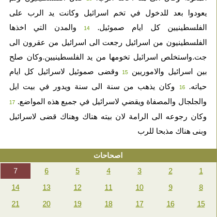
يعودوا بعد للدخول في تخم اسرائيل وكانت يد الرب على
الفلسطينيين كل ايام صموئيل.
والمدن التي اخذها
14
الفلسطينيون من اسرائيل رجعت الى اسرائيل من عقرون الى
جت.واستخلص اسرائيل تخومها من يد الفلسطينيين.وكان صلح
بين اسرائيل والاموريين
وقضى صموئيل لاسرائيل كل ايام
15
حياته.
وكان يذهب من سنة الى سنة ويدور في بيت ايل
16
والجلجال والمصفاة ويقضي لاسرائيل في جميع هذه المواضع.
17
وكان رجوعه الى الرامة لان بيته هناك وهناك قضى لاسرائيل
وبنى هناك مذبحا للرب
اصحاحات
7
6
5
4
3
2
1
14
13
12
11
10
9
8
21
20
19
18
17
16
15