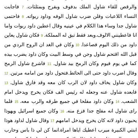
والرقص للقاء شاول الملك بدفوف وبفرح وبمثلثات.
فاجابت
7
النساء اللاعبات وقلن ضرب شاول الوفه وداود ربواته.
فاحتمى
8
شاول جدا وساء هذا الكلام في عينيه وقال اعطين داود ربوات واما
انا فاعطينني الالوف.وبعد فقط تبق له المملكة.
فكان شاول يعاين
9
داود من ذلك اليوم فصاعدا.
وكان في الغد ان الروح الردي من
10
قبل الله اقتحم شاول وجن في وسط البيت وكان داود يضرب بيده
كما في يوم فيوم وكان الرمح بيد شاول.
فاشرع شاول الرمح
11
وقال اضرب داود حتى الى الحائط.فتحول داود من امامه مرتين.
12
وكان شاول يخاف داود لان الرب كان معه وقد فارق شاول.
13
فابعده شاول عنه وجعله له رئيس الف فكان يخرج ويدخل امام
الشعب.
وكان داود مفلحا في جميع طرقه والرب معه.
فلما
15
14
راى شاول انه مفلح جدا فزع منه.
وكان جميع اسرائيل ويهوذا
16
يحبون داود لانه كان يخرج ويدخل امامهم
وقال شاول لداود هوذا
17
ابنتي الكبيرة ميرب اعطيك اياها امراة.انما كن لي ذا باس وحارب