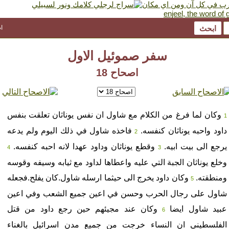
ا
سفر صموئيل الاول
اصحاح 18
وكان لما فرغ من الكلام مع شاول ان نفس يوناثان تعلقت بنفس
1
داود واحبه يوناثان كنفسه.
فاخذه شاول في ذلك اليوم ولم يدعه
2
يرجع الى بيت ابيه.
وقطع يوناثان وداود عهدا لانه احبه كنفسه.
4
3
وخلع يوناثان الجبة التي عليه واعطاها لداود مع ثيابه وسيفه وقوسه
ومنطقته.
وكان داود يخرج الى حيثما ارسله شاول.كان يفلح.فجعله
5
شاول على رجال الحرب وحسن في اعين جميع الشعب وفي اعين
عبيد شاول ايضا
وكان عند مجيئهم حين رجع داود من قتل
6
الفلسطيني ان النساء خرجت من جميع مدن اسرائيل بالغناء