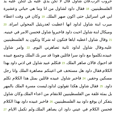
حروب الرب.فان شاول قال لا تكن يدي عليه بل لتكن عليه يد
الفلسطينيين.
فقال داود لشاول من انا وما هي حياتي وعشيرة
18
ابي في اسرائيل حتى اكون صهر الملك.
وكان في وقت اعطاء
19
ميرب ابنة شاول لداود انها اعطيت لعدريئيل المحولي امراة.
20
وميكال ابنة شاول احبت داود فاخبروا شاول فحسن الامر في عينيه.
وقال شاول اعطيه اياها فتكون له شركا وتكون يد الفلسطينيين
21
عليه.وقال شاول لداود ثانية تصاهرني اليوم.
وامر شاول
22
عبيده.تكلموا مع داود سرا قائلين هوذا قد سر بك الملك وجميع عبيده
قد احبوك فالان صاهر الملك.
فتكلم عبيد شاول في اذني داود بهذا
23
الكلام.فقال داود هل مستخف في اعينكم مصاهرة الملك وانا رجل
مسكين وحقير.
فاخبر شاول عبيده قائلين بمثل هذا الكلام تكلم
24
داود.
فقال شاول هكذا تقولون لداود.ليست مسرة الملك بالمهر
25
بل بمئة غلفة من الفلسطينيين للانتقام من اعداء الملك.وكان شاول
يتفكر ان يوقع داود بيد الفلسطينيين.
فاخبر عبيده داود بهذا الكلام
26
فحسن الكلام في عيني داود ان يصاهر الملك.ولم تكمل الايام
27