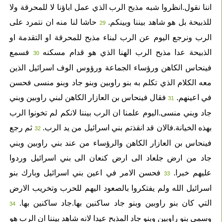
اننا نقول.انظروا شبه مذبح الرب الذي عمل اباؤنا لا للمحرقة ولا
للذبيحة بل هو شاهد بيننا وبينكم.
حاشا لنا منه ان نتمرد على
29
الرب ونرجع اليوم عن الرب لبناء مذبح للمحرقة او التقدمة او
الذبيحة عدا مذبح الرب الهنا الذي هو قدام مسكنه
فسمع
30
فينحاس الكاهن ورؤساء الجماعة ورؤوس الوف اسرائيل الذين
معه الكلام الذي تكلم به بنو راوبين وبنو جاد وبنو منسى فحسن
في اعينهم.
فقال فينحاس بن العازار الكاهن لبني راوبين وبني
31
جاد وبني منسى.اليوم علمنا ان الرب بيننا لانكم لم تخونوا الرب
بهذه الخيانة.فالان قد انقذتم بني اسرائيل من يد الرب.
ثم رجع
32
فينحاس بن العازار الكاهن والرؤساء من عند بني راوبين وبني
جاد من ارض جلعاد الى ارض كنعان الى بني اسرائيل وردوا
عليهم خبرا.
فحسن الامر في اعين بني اسرائيل وبارك بنو
33
اسرائيل الله ولم يفتكروا بالصعود اليهم للحرب وتخريب الارض
التي كان بنو راوبين وبنو جاد ساكنين بها.جاد ساكنين بها.
34
وسمى بنو راوبين وبنو جاد المذبح عيدا لانه شاهد بيننا ان الرب هو