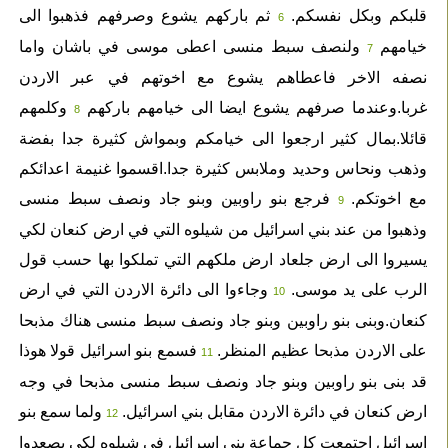
قلبكم وبكل نفسكم.
ثم باركهم يشوع وصرفهم فذهبوا الى
6
خيامهم
ولنصف سبط منسى اعطى موسى في باشان واما
7
نصفه الاخر فاعطاهم يشوع مع اخوتهم في عبر الاردن
غربا.وعندما صرفهم يشوع ايضا الى خيامهم باركهم
وكلمهم
8
قائلا.بمال كثير ارجعوا الى خيامكم وبمواش كثيرة جدا بفضة
وذهب ونحاس وحديد وملابس كثيرة جدا.اقسموا غنيمة اعدائكم
مع اخوتكم.
فرجع بنو راوبين وبنو جاد ونصف سبط منسى
9
وذهبوا من عند بني اسرائيل من شيلوه التي في ارض كنعان لكي
يسيروا الى ارض جلعاد ارض ملكهم التي تملكوا بها حسب قول
الرب على يد موسى.
وجاءوا الى دائرة الاردن التي في ارض
10
كنعان.وبنى بنو راوبين وبنو جاد ونصف سبط منسى هناك مذبحا
على الاردن مذبحا عظيم المنظر.
فسمع بنو اسرائيل قولا هوذا
11
قد بنى بنو راوبين وبنو جاد ونصف سبط منسى مذبحا في وجه
ارض كنعان في دائرة الاردن مقابل بني اسرائيل.
ولما سمع بنو
12
اسرائيل اجتمعت كل جماعة بني اسرائيل في شيلوه لكي يصعدوا