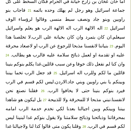
اما خان عخان بن زارح خيانة في الحرام فكان السخط على كل
جماعة اسرائيل وهو رجل لم يهلك وحده باثمه
فاجاب بنو
21
راوبين وبنو جاد ونصف سبط منسى وقالوا لرؤساء الوف
اسرائيل
اله الالهة الرب اله الالهة الرب هو يعلم واسرائيل
22
سيعلم.ان كان بتمرد وان كان بخيانة على الرب.لا تخلصنا هذا
اليوم.
بنياننا لانفسنا مذبحا للرجوع عن الرب او لاصعاد محرقة
23
عليه او تقدمة او لعمل ذبائح سلامة عليه فالرب هو يطالب.
24
وان كنا لم نفعل ذلك خوفا وعن سبب قائلين.غدا يكلم بنوكم بنينا
قائلين ما لكم وللرب اله اسرائيل.
قد جعل الرب تخما بيننا
25
وبينكم يا بني راوبين وبني جاد.الاردن.ليس لكم قسم في الرب
فيرد بنوكم بنينا حتى لا يخافوا الرب.
فقلنا نصنع نحن
26
لانفسنا.نبني مذبحا لا للمحرقة ولا للذبيحة
بل ليكون هو شاهدا
27
بيننا وبينكم وبين اجيالنا بعدنا لكي نخدم خدمة الرب امامه
بمحرقاتنا وذبائحنا وذبائح سلامتنا ولا يقول بنوكم غدا لبنينا ليس
لكم قسم في الرب.
وقلنا يكون متى قالوا كذا لنا ولاجيالنا غدا
28