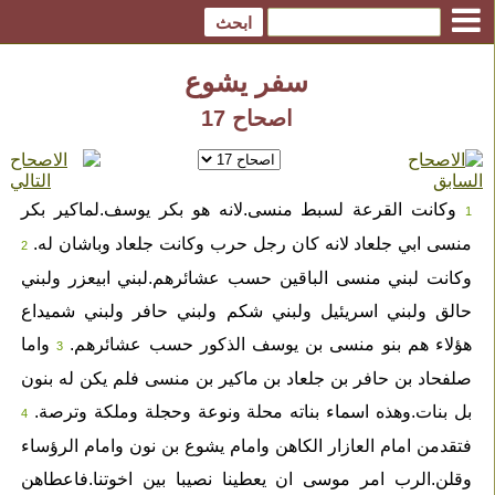
سفر يشوع
اصحاح 17
وكانت القرعة لسبط منسى.لانه هو بكر يوسف.لماكير بكر
1
منسى ابي جلعاد لانه كان رجل حرب وكانت جلعاد وباشان له.
2
وكانت لبني منسى الباقين حسب عشائرهم.لبني ابيعزر ولبني
حالق ولبني اسريئيل ولبني شكم ولبني حافر ولبني شميداع
هؤلاء هم بنو منسى بن يوسف الذكور حسب عشائرهم.
واما
3
صلفحاد بن حافر بن جلعاد بن ماكير بن منسى فلم يكن له بنون
بل بنات.وهذه اسماء بناته محلة ونوعة وحجلة وملكة وترصة.
4
فتقدمن امام العازار الكاهن وامام يشوع بن نون وامام الرؤساء
وقلن.الرب امر موسى ان يعطينا نصيبا بين اخوتنا.فاعطاهن