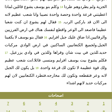
الجزية ولم يطردوهم طردا
وكلم بنو يوسف يشوع قائلين.لماذا
14
اعطيتني قرعة واحدة وحصة واحدة نصيبا وانا شعب عظيم لانه
الى الان قد باركني الرب.
فقال لهم يشوع ان كنت شعبا
15
عظيما فاصعد الى الوعر واقطع لنفسك هناك في ارض الفرزيين
والرفائيين.اذا ضاق عليك جبل افرايم.
فقال بنو يوسف لا يكفينا
16
الجبل.ولجميع الكنعانيين الساكنين في ارض الوادي مركبات
حديد.للذين في بيت شان وقراها وللذين في وادي يزرعيل.
17
فكلم يشوع بيت يوسف افرايم ومنسى قائلا.انت شعب عظيم
ولك قوة عظيمة لا تكون لك قرعة واحدة.
بل يكون لك الجبل
18
لانه وعر فتقطعه وتكون لك مخارجه.فتطرد الكنعانيين لان لهم
مركبات حديد لانهم اشداء
اصحاحات
7
6
5
4
3
2
1
14
13
12
11
10
9
8