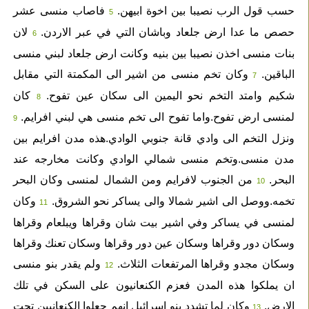
حسب قول الرب نصيبا بين اخوة ابيهن.
فاصاب منسى عشر
5
حصص ما عدا ارض جلعاد وباشان التي في عبر الاردن.
لان
6
بنات منسى اخذن نصيبا بين بنيه وكانت ارض جلعاد لبني منسى
الباقين.
وكان تخم منسى من اشير الى المكمتة التي مقابل
7
شكيم وامتد التخم نحو اليمين الى سكان عين تفوح.
كان
8
لمنسى ارض تفوح.واما تفوح الى تخم منسى هي لبني افرايم.
9
ونزل التخم الى وادي قانة جنوبي الوادي.هذه مدن افرايم بين
مدن منسى.وتخم منسى شمالي الوادي وكانت مخارجه عند
البحر.
من الجنوب لافرايم ومن الشمال لمنسى وكان البحر
10
تخمه.ووصل الى اشير شمالا والى يساكر نحو الشروق.
وكان
11
لمنسى في يساكر وفي اشير بيت شان وقراها ويبلعام وقراها
وسكان دور وقراها وسكان عين دور وقراها وسكان تعنك وقراها
وسكان مجدو وقراها المرتفعات الثلاث.
ولم يقدر بنو منسى
12
ان يملكوا هذه المدن فعزم الكنعانيون على السكن في تلك
الارض.
وكان لما تشدد بنو اسرائيل انهم جعلوا الكنعانيين تحت
13