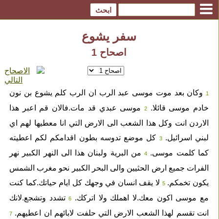
سفر يشوع
اصحاح 1
وكان بعد موت موسى عبد الرب ان الرب كلم يشوع بن نون
1
خادم موسى قائلا.
موسى عبدي قد مات.فالان قم اعبر هذا
2
الاردن انت وكل هذا الشعب الى الارض التي انا معطيها لهم اي
لبني اسرائيل.
كل موضع تدوسه بطون اقدامكم لكم اعطيته
3
كما كلمت موسى.
من البرية ولبنان هذا الى النهر الكبير نهر
4
الفرات جميع ارض الحثيين والى البحر الكبير نحو مغرب الشمس
يكون تخمكم.
لا يقف انسان في وجهك كل ايام حياتك.كما كنت
5
مع موسى اكون معك.لا اهملك ولا اتركك.
تشدد وتشجع.لانك
6
انت تقسم لهذا الشعب الارض التي حلفت لابائهم ان اعطيهم.
7