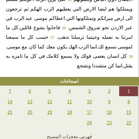
ويمتلكوا هم ايضا الارض التي يعطيهم الرب الهكم ثم ترجعون
الى ارض ميراثكم وتمتلكونها التي اعطاكم موسى عبد الرب في
عبر الاردن نحو شروق الشمس.
فاجابوا يشوع قائلين.كل ما
16
امرتنا به نعمله وحيثما ترسلنا نذهب.
حسب كل ما سمعنا
17
لموسى نسمع لك.انما الرب الهك يكون معك كما كان مع موسى.
كل انسان يعصى قولك ولا يسمع كلامك في كل ما تامره به
18
يقتل.انما كن متشددا وتشجع
اصحاحات
7
6
5
4
3
2
1
14
13
12
11
10
9
8
21
20
19
18
17
16
15
24
23
22
فهرس معجزات المسيح