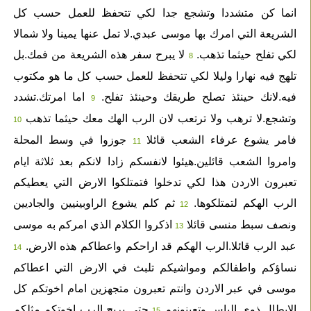
انما كن متشددا وتشجع جدا لكي تتحفظ للعمل حسب كل
الشريعة التي امرك بها موسى عبدي.لا تمل عنها يمينا ولا شمالا
لكي تفلح حيثما تذهب.
لا يبرح سفر هذه الشريعة من فمك.بل
8
تلهج فيه نهارا وليلا لكي تتحفظ للعمل حسب كل ما هو مكتوب
فيه.لانك حينئذ تصلح طريقك وحينئذ تفلح.
اما امرتك.تشدد
9
وتشجع.لا ترهب ولا ترتعب لان الرب الهك معك حيثما تذهب
10
فامر يشوع عرفاء الشعب قائلا
جوزوا في وسط المحلة
11
وامروا الشعب قائلين.هيئوا لانفسكم زادا لانكم بعد ثلاثة ايام
تعبرون الاردن هذا لكي تدخلوا فتمتلكوا الارض التي يعطيكم
الرب الهكم لتمتلكوها.
ثم كلم يشوع الراوبينيين والجاديين
12
ونصف سبط منسى قائلا
اذكروا الكلام الذي امركم به موسى
13
عبد الرب قائلا.الرب الهكم قد اراحكم واعطاكم هذه الارض.
14
نساؤكم واطفالكم ومواشيكم تلبث في الارض التي اعطاكم
موسى في عبر الاردن وانتم تعبرون متجهزين امام اخوتكم كل
الابطال ذوي الباس وتعينونهم
حتى يريح الرب اخوتكم مثلكم
15