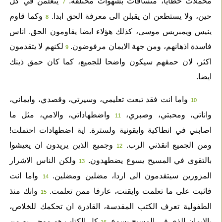
محملات خطايا، منساقات بشهوات مختلفة.
يتعلمن في كل
7
حين، ولا يستطعن ان يقبلن الى معرفة الحق ابدا.
وكما قاوم
8
ينيس ويمبريس موسى، كذلك هؤلاء ايضا يقاومون الحق. اناس
فاسدة اذهانهم، ومن جهة الايمان مرفوضون.
لكنهم لا يتقدمون
9
اكثر، لان حمقهم سيكون واضحا للجميع، كما كان حمق ذينك
ايضا.
واما انت فقد تبعت تعليمي، وسيرتي، وقصدي، وايماني،
10
واناتي، ومحبتي، وصبري،
واضطهاداتي، والامي، مثل ما
11
اصابني في انطاكية وايقونية ولسترة. اية اضطهادات احتملت!
ومن الجميع انقذني الرب.
وجميع الذين يريدون ان يعيشوا
12
بالتقوى في المسيح يسوع يضطهدون.
ولكن الناس الاشرار
13
المزورين سيتقدمون الى اردا، مضلين ومضلين.
واما انت
14
فاثبت على ما تعلمت وايقنت، عارفا ممن تعلمت.
وانك منذ
15
الطفولية تعرف الكتب المقدسة، القادرة ان تحكمك للخلاص،
بالايمان الذي في المسيح يسوع.
كل الكتاب هو موحى به من