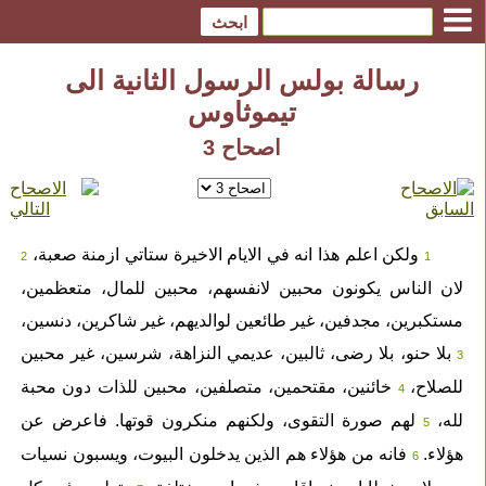
رسالة بولس الرسول الثانية الى
تيموثاوس
اصحاح 3
ولكن اعلم هذا انه في الايام الاخيرة ستاتي ازمنة صعبة،
2
1
لان الناس يكونون محبين لانفسهم، محبين للمال، متعظمين،
مستكبرين، مجدفين، غير طائعين لوالديهم، غير شاكرين، دنسين،
بلا حنو، بلا رضى، ثالبين، عديمي النزاهة، شرسين، غير محبين
3
للصلاح،
خائنين، مقتحمين، متصلفين، محبين للذات دون محبة
4
لله،
لهم صورة التقوى، ولكنهم منكرون قوتها. فاعرض عن
5
هؤلاء.
فانه من هؤلاء هم الذين يدخلون البيوت، ويسبون نسيات
6