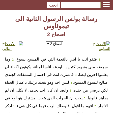
رسالة بولس الرسول الثانية الى
تيموثاوس
اصحاح 2
فتقو انت يا ابني بالنعمة التي في المسيح يسوع.
وما
2
1
سمعته مني بشهود كثيرين، اودعه اناسا امناء، يكونون اكفاء ان
يعلموا اخرين ايضا.
فاشترك انت في احتمال المشقات كجندي
3
صالح ليسوع المسيح.
ليس احد وهو يتجند يرتبك باعمال الحياة
4
لكي يرضي من جنده.
وايضا ان كان احد يجاهد، لا يكلل ان لم
5
يجاهد قانونيا.
يجب ان الحراث الذي يتعب، يشترك هو اولا في
6
الاثمار.
افهم ما اقول. فليعطك الرب فهما في كل شيء.
اذكر
8
7