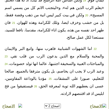
ايمان قوم.
ولكن اساس الله الراسخ قد ثبت، اذ له هذا الختم:
19
«يعلم الرب الذين هم له». و«ليتجنب الاثم كل من يسمي اسم
المسيح».
ولكن في بيت كبير ليس انية من ذهب وفضة فقط،
20
بل من خشب وخزف ايضا، وتلك للكرامة وهذه للهوان.
فان
21
طهر احد نفسه من هذه، يكون اناء للكرامة، مقدسا، نافعا للسيد،
مستعدا لكل عمل صالح.
اما الشهوات الشبابية فاهرب منها، واتبع البر والايمان
22
والمحبة والسلام مع الذين يدعون الرب من قلب نقي.
23
والمباحثات الغبية والسخيفة اجتنبها، عالما انها تولد خصومات،
24
وعبد الرب لا يجب ان يخاصم، بل يكون مترفقا بالجميع، صالحا
للتعليم، صبورا على المشقات،
مؤدبا بالوداعة المقاومين،
25
عسى ان يعطيهم الله توبة لمعرفة الحق،
فيستفيقوا من فخ
26
ابليس اذ قد اقتنصهم لارادته.