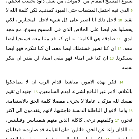
يسوع المسيح المقام من الاموات، من نسل داود بحسب انجيلي،
الذي فيه احتمل المشقات حتى القيود كمذنب. لكن كلمة الله لا
9
تقيد.
لاجل ذلك انا اصبر على كل شيء لاجل المختارين، لكي
10
يحصلوا هم ايضا على الخلاص الذي في المسيح يسوع، مع مجد
ابدي.
صادقة هي الكلمة: انه ان كنا قد متنا معه فسنحيا ايضا
11
معه.
ان كنا نصبر فسنملك ايضا معه. ان كنا ننكره فهو ايضا
12
سينكرنا.
ان كنا غير امناء فهو يبقى امينا، لن يقدر ان ينكر
13
نفسه.
فكر بهذه الامور، مناشدا قدام الرب ان لا يتماحكوا
14
بالكلام. الامر غير النافع لشيء، لهدم السامعين.
اجتهد ان تقيم
15
نفسك لله مزكى، عاملا لا يخزى، مفصلا كلمة الحق بالاستقامة.
واما الاقوال الباطلة الدنسة فاجتنبها، لانهم يتقدمون الى اكثر
16
فجور،
وكلمتهم ترعى كاكلة. الذين منهم هيمينايس وفيليتس،
17
اللذان زاغا عن الحق، قائلين: «ان القيامة قد صارت» فيقلبان
18