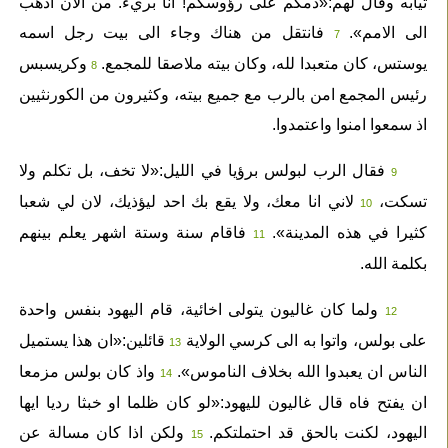
ثيابه وقال لهم:«دمكم على رؤوسكم! انا بريء. من الان اذهب
الى الامم».
فانتقل من هناك وجاء الى بيت رجل اسمه
7
يوستس، كان متعبدا لله، وكان بيته ملاصقا للمجمع.
وكريسبس
8
رئيس المجمع امن بالرب مع جميع بيته، وكثيرون من الكورنثيين
اذ سمعوا امنوا واعتمدوا.
فقال الرب لبولس برؤيا في الليل:«لا تخف، بل تكلم ولا
9
تسكت،
لاني انا معك، ولا يقع بك احد ليؤذيك، لان لي شعبا
10
كثيرا في هذه المدينة».
فاقام سنة وستة اشهر يعلم بينهم
11
بكلمة الله.
ولما كان غاليون يتولى اخائية، قام اليهود بنفس واحدة
12
على بولس، واتوا به الى كرسي الولاية
قائلين:«ان هذا يستميل
13
الناس ان يعبدوا الله بخلاف الناموس».
واذ كان بولس مزمعا
14
ان يفتح فاه قال غاليون لليهود:«لو كان ظلما او خبثا رديا ايها
اليهود، لكنت بالحق قد احتملتكم.
ولكن اذا كان مسالة عن
15