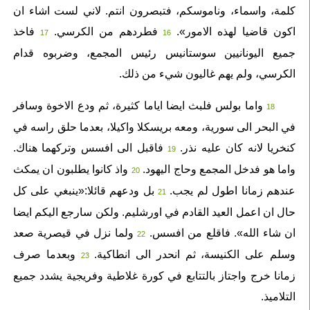
كلمة، واسماء، وناموسكم، فتبصرون انتم. لاني لست اشاء ان
اكون قاضيا لهذه الامور».
فطردهم من الكرسي.
فاخذ
17
16
جميع اليونانيين سوستانيس رئيس المجمع، وضربوه قدام
الكرسي، ولم يهم غاليون شيء من ذلك.
واما بولس فلبث ايضا اياما كثيرة، ثم ودع الاخوة وسافر
18
في البحر الى سورية، ومعه بريسكلا واكيلا، بعدما حلق راسه في
كنخريا لانه كان عليه نذر.
فاقبل الى افسس وتركهما هناك.
19
واما هو فدخل المجمع وحاج اليهود.
واذ كانوا يطلبون ان يمكث
20
عندهم زمانا اطول لم يجب.
بل ودعهم قائلا:«ينبغي على كل
21
حال ان اعمل العيد القادم في اورشليم. ولكن سارجع اليكم ايضا
ان شاء الله». فاقلع من افسس.
ولما نزل في قيصرية صعد
22
وسلم على الكنيسة، ثم انحدر الى انطاكية.
وبعدما صرف
23
زمانا خرج واجتاز بالتتابع في كورة غلاطية وفريجية يشدد جميع
التلاميذ.