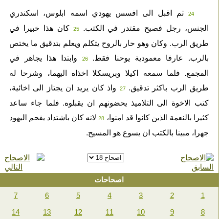
ثم اقبل الى افسس يهودي اسمه ابلوس، اسكندري
24
الجنس، رجل فصيح مقتدر في الكتب.
كان هذا خبيرا في
25
طريق الرب. وكان وهو حار بالروح يتكلم ويعلم بتدقيق ما يختص
بالرب. عارفا معمودية يوحنا فقط.
وابتدا هذا يجاهر في
26
المجمع. فلما سمعه اكيلا وبريسكلا اخذاه اليهما، وشرحا له
طريق الرب باكثر تدقيق.
واذ كان يريد ان يجتاز الى اخائية،
27
كتب الاخوة الى التلاميذ يحضونهم ان يقبلوه. فلما جاء ساعد
كثيرا بالنعمة الذين كانوا قد امنوا،
لانه كان باشتداد يفحم اليهود
28
جهرا، مبينا بالكتب ان يسوع هو المسيح.
اصحاحات
7
6
5
4
3
2
1
14
13
12
11
10
9
8