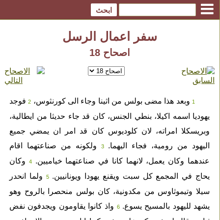
سفر اعمال الرسل
اصحاح 18
وبعد هذا مضى بولس من اثينا وجاء الى كورنثوس،
فوجد
2
1
يهوديا اسمه اكيلا، بنطي الجنس، كان قد جاء حديثا من ايطالية،
وبريسكلا امراته، لان كلوديوس كان قد امر ان يمضي جميع
اليهود من رومية، فجاء اليهما.
ولكونه من صناعتهما اقام
3
عندهما وكان يعمل، لانهما كانا في صناعتهما خياميين.
وكان
4
يحاج في المجمع كل سبت ويقنع يهودا ويونانيين.
ولما انحدر
5
سيلا وتيموثاوس من مكدونية، كان بولس منحصرا بالروح وهو
يشهد لليهود بالمسيح يسوع.
واذ كانوا يقاومون ويجدفون نفض
6