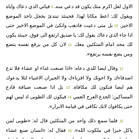
الاول لعل اكرم منك يكون قد دعي منه.
فياتي الذي دعاك واياه
9
ويقول لك: اعط مكانا لهذا. فحينئذ تبتدئ بخجل تاخذ الموضع
الاخير.
بل متى دعيت فاذهب واتكئ في الموضع الاخير حتى
10
اذا جاء الذي دعاك يقول لك: يا صديق ارتفع الى فوق. حينئذ يكون
لك مجد امام المتكئين معك.
لان كل من يرفع نفسه يتضع
11
ومن يضع نفسه يرتفع».
وقال ايضا للذي دعاه: «اذا صنعت غداء او عشاء فلا تدع
12
اصدقاءك ولا اخوتك ولا اقرباءك ولا الجيران الاغنياء لئلا يدعوك
هم ايضا فتكون لك مكافاة.
بل اذا صنعت ضيافة فادع
13
المساكين: الجدع العرج العمي
فيكون لك الطوبى اذ ليس لهم
14
حتى يكافوك لانك تكافى في قيامة الابرار».
فلما سمع ذلك واحد من المتكئين قال له: «طوبى لمن
15
ياكل خبزا في ملكوت الله».
فقال له: «انسان صنع عشاء
16