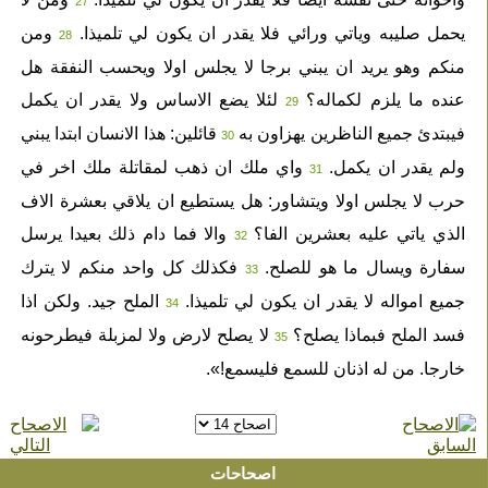
27
يحمل صليبه وياتي ورائي فلا يقدر ان يكون لي تلميذا.
ومن
28
منكم وهو يريد ان يبني برجا لا يجلس اولا ويحسب النفقة هل
عنده ما يلزم لكماله؟
لئلا يضع الاساس ولا يقدر ان يكمل
29
فيبتدئ جميع الناظرين يهزاون به
قائلين: هذا الانسان ابتدا يبني
30
ولم يقدر ان يكمل.
واي ملك ان ذهب لمقاتلة ملك اخر في
31
حرب لا يجلس اولا ويتشاور: هل يستطيع ان يلاقي بعشرة الاف
الذي ياتي عليه بعشرين الفا؟
والا فما دام ذلك بعيدا يرسل
32
سفارة ويسال ما هو للصلح.
فكذلك كل واحد منكم لا يترك
33
جميع امواله لا يقدر ان يكون لي تلميذا.
الملح جيد. ولكن اذا
34
فسد الملح فبماذا يصلح؟
لا يصلح لارض ولا لمزبلة فيطرحونه
35
خارجا. من له اذنان للسمع فليسمع!».
اصحاحات