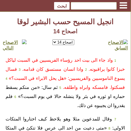
انجيل المسيح حسب البشير لوقا
اصحاح 14
واذ جاء الى بيت احد رؤساء الفريسيين في السبت لياكل
1
خبزا كانوا يراقبونه.
واذا انسان مستسق كان قدامه.
فسال
3
2
يسوع الناموسيين والفريسيين: «هل يحل الابراء في السبت؟»
4
فسكتوا. فامسكه وابراه واطلقه.
ثم سال: «من منكم يسقط
5
حماره او ثوره في بئر ولا ينشله حالا في يوم السبت؟»
فلم
6
يقدروا ان يجيبوه عن ذلك.
وقال للمدعوين مثلا وهو يلاحظ كيف اختاروا المتكات
7
الاولى:
«متى دعيت من احد الى عرس فلا تتكئ في المتكا
8