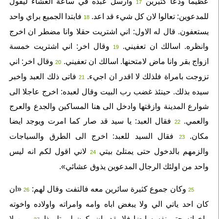
عظيما ودعا كثيرين
وارسل عبده في ساعة العشاء ليقول
17
للمدعوين: تعالوا لان كل شيء قد اعد.
فابتدا الجميع براي واحد
18
يستعفون. قال له الاول: اني اشتريت حقلا وانا مضطر ان اخرج
وانظره. اسالك ان تعفيني.
وقال اخر: اني اشتريت خمسة
19
ازواج بقر وانا ماض لامتحنها. اسالك ان تعفيني.
وقال اخر: اني
20
تزوجت بامراة فلذلك لا اقدر ان اجيء.
فاتى ذلك العبد واخبر
21
سيده بذلك. حينئذ غضب رب البيت وقال لعبده: اخرج عاجلا الى
شوارع المدينة وازقتها وادخل الى هنا المساكين والجدع والعرج
والعمي.
فقال العبد: يا سيد قد صار كما امرت ويوجد ايضا
22
مكان.
فقال السيد للعبد: اخرج الى الطرق والسياجات
23
والزمهم بالدخول حتى يمتلئ بيتي
لاني اقول لكم انه ليس
24
واحد من اولئك الرجال المدعوين يذوق عشائي».
وكان جموع كثيرة سائرين معه فالتفت وقال لهم:
«ان
26
25
كان احد ياتي الي ولا يبغض اباه وامه وامراته واولاده واخوته
واخواته حتى نفسه ايضا فلا يقدر ان يكون لي تلميذا.
ومن لا