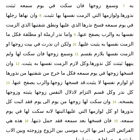
به
وسمع زوجها فان سكت في يوم سمعه ثبتت
7
نذورها.ولوازمها التي الزمت نفسها بها تثبت.
وان نهاها رجلها
8
في يوم سمعه فسخ نذرها الذي عليها ونطق شفتيها الذي الزمت
نفسها به والرب يصفح عنها.
واما نذر ارملة او مطلقة فكل ما
9
الزمت نفسها به يثبت عليها.
ولكن ان نذرت في بيت زوجها او
10
الزمت نفسها بلازم بقسم
وسمع زوجها فان سكت لها ولم
11
ينهها ثبتت كل نذورها.وكل لازم الزمت نفسها به يثبت.
وان
12
فسخها زوجها في يوم سمعه فكل ما خرج من شفتيها من نذورها
او لوازم نفسها لا يثبت.قد فسخها زوجها.والرب يصفح عنها.
13
كل نذر وكل قسم التزام لاذلال النفس زوجها يثبته وزوجها
يفسخه.
وان سكت لها زوجها من يوم الى يوم فقد اثبت كل
14
نذورها او كل لوازمها التي عليها.اثبتها لانه سكت لها في يوم
سمعه.
فان فسخها بعد سمعه فقد حمل ذنبها.
هذه هي
16
15
الفرائض التي امر بها الرب موسى بين الزوج وزوجته وبين الاب
وابنته في صباها في بيت ابيها