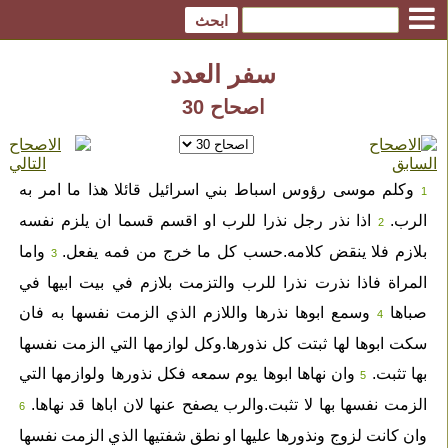
سفر العدد
اصحاح 30
وكلم موسى رؤوس اسباط بني اسرائيل قائلا هذا ما امر به
1
الرب.
اذا نذر رجل نذرا للرب او اقسم قسما ان يلزم نفسه
2
بلازم فلا ينقض كلامه.حسب كل ما خرج من فمه يفعل.
واما
3
المراة فاذا نذرت نذرا للرب والتزمت بلازم في بيت ابيها في
صباها
وسمع ابوها نذرها واللازم الذي الزمت نفسها به فان
4
سكت ابوها لها ثبتت كل نذورها.وكل لوازمها التي الزمت نفسها
بها تثبت.
وان نهاها ابوها يوم سمعه فكل نذورها ولوازمها التي
5
الزمت نفسها بها لا تثبت.والرب يصفح عنها لان اباها قد نهاها.
6
وان كانت لزوج ونذورها عليها او نطق شفتيها الذي الزمت نفسها