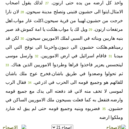
واخذ كل ارضه من يده حتى ارنون.
لذلك يقول اصحاب
27
الامثال.ايتوا الى حشبون فتبنى وتصلح مدينة سيحون.
لان نارا
28
خرجت من حشبون.لهيبا من قرية سيحون.اكلت عار مواب.اهل
مرتفعات ارنون.
ويل لك يا مواب.هلكت يا امة كموش.قد صير
29
بنيه هاربين وبناته في السبي لملك الاموريين سيحون.
لكن قد
30
رميناهم.هلكت حشبون الى ديبون.واخربنا الى نوفح التي الى
ميدبا
فاقام اسرائيل في ارض الاموريين.
وارسل موسى
32
31
ليتجسس يعزير فاخذوا قراها وطردوا الاموريين الذين هناك.
33
ثم تحولوا وصعدوا في طريق باشان.فخرج عوج ملك باشان
للقائهم هو وجميع قومه الى الحرب في اذرعي.
فقال الرب
34
لموسى لا تخف منه لاني قد دفعته الى يدك مع جميع قومه
وارضه.فتفعل به كما فعلت بسيحون ملك الاموريين الساكن في
حشبون.
فضربوه وبنيه وجميع قومه حتى لم يبق له شارد
35
وملكوا ارضه