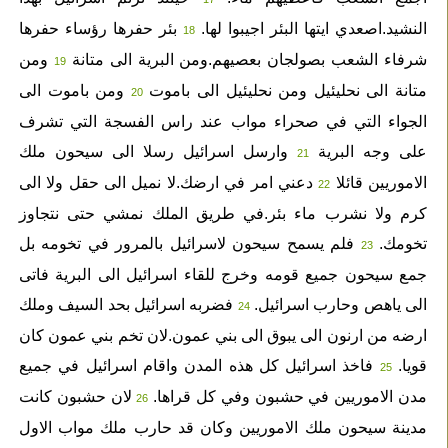
النشيد.اصعدي ايتها البئر اجيبوا لها.
بئر حفرها رؤساء حفرها
18
شرفاء الشعب بصولجان بعصيهم.ومن البرية الى متانة
ومن
19
متانة الى نحليئيل ومن نحليئيل الى باموت
ومن باموت الى
20
الجواء التي في صحراء مواب عند راس الفسجة التي تشرف
على وجه البرية
وارسل اسرائيل رسلا الى سيحون ملك
21
الاموريين قائلا
دعني امر في ارضك.لا نميل الى حقل ولا الى
22
كرم ولا نشرب ماء بئر.في طريق الملك نمشي حتى نتجاوز
تخومك.
فلم يسمح سيحون لاسرائيل بالمرور في تخومه بل
23
جمع سيحون جميع قومه وخرج للقاء اسرائيل الى البرية فاتى
الى ياهص وحارب اسرائيل.
فضربه اسرائيل بحد السيف وملك
24
ارضه من ارنون الى يبوق الى بني عمون.لان تخم بني عمون كان
قويا.
فاخذ اسرائيل كل هذه المدن واقام اسرائيل في جميع
25
مدن الاموريين في حشبون وفي كل قراها.
لان حشبون كانت
26
مدينة سيحون ملك الاموريين وكان قد حارب ملك مواب الاول