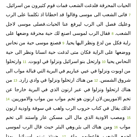
الحيات المحرقة فلدغت الشعب فمات قوم كثيرون من اسرائيل.
فاتى الشعب الى موسى وقالوا قد اخطانا اذ تكلمنا على الرب
7
وعليك فصل الى الرب ليرفع عنا الحيات.فصلى موسى لاجل
الشعب.
فقال الرب لموسى اصنع لك حية محرقة وضعها على
8
راية فكل من لدغ ونظر اليها يحيا.
فصنع موسى حية من نحاس
9
ووضعها على الراية فكان متى لدغت حية انسانا ونظر الى حية
النحاس يحيا
وارتحل بنو اسرائيل ونزلوا في اوبوت.
وارتحلوا
11
10
من اوبوت ونزلوا في عيي عباريم في البرية التي قبالة مواب الى
شروق الشمس.
من هناك ارتحلوا ونزلوا في وادي زارد.
من
13
12
هناك ارتحلوا ونزلوا في عبر ارنون الذي في البرية خارجا عن
تخم الاموريين.لان ارنون هو تخم مواب بين مواب والاموريين.
14
لذلك يقال في كتاب حروب الرب واهب في سوفة واودية ارنون
ومصب الاودية الذي مال الى مسكن عار واستند الى تخم
15
مواب
ومن هناك الى بئر.وهي البئر حيث قال الرب لموسى
16
اجمع الشعب فاعطيهم ماء.
حينئذ ترنم اسرائيل بهذا
17