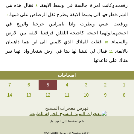
رفعت.وكانت امراة جالسة في وسط الايفة.
فقال هذه هي
8
الشر.فطرحها الى وسط الايفة وطرح ثقل الرصاص على فمها.
9
ورفعت عيني ونظرت واذا بامراتين خرجتا والريح في
اجنحتهما.ولهما اجنحة كاجنحة اللقلق فرفعتا الايفة بين الارض
والسماء.
فقلت للملاك الذي كلمني الى اين هما ذاهبتان
10
بالايفة.
فقال لي لتبنيا لها بيتا في ارض شنعار.واذا تهيا تقر
11
هناك على قاعدتها
اصحاحات
7
6
5
4
3
2
1
14
13
12
11
10
9
8
فهرس معجزات المسيح
تابعوا صفحتنا على الفيسبوك
Version 4.0.21 اخر تعديل 2018-01-07