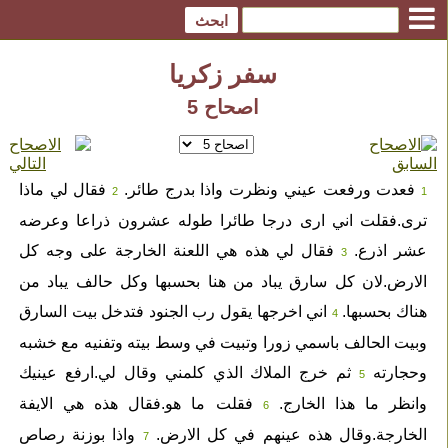
سفر زكريا
اصحاح 5
فعدت ورفعت عيني ونظرت واذا بدرج طائر.
فقال لي ماذا
2
1
ترى.فقلت اني ارى درجا طائرا طوله عشرون ذراعا وعرضه
عشر اذرع.
فقال لي هذه هي اللعنة الخارجة على وجه كل
3
الارض.لان كل سارق يباد من هنا بحسبها وكل حالف يباد من
هناك بحسبها.
اني اخرجها يقول رب الجنود فتدخل بيت السارق
4
وبيت الحالف باسمي زورا وتبيت في وسط بيته وتفنيه مع خشبه
وحجارته
ثم خرج الملاك الذي كلمني وقال لي.ارفع عينيك
5
وانظر ما هذا الخارج.
فقلت ما هو.فقال هذه هي الايفة
6
الخارجة.وقال هذه عينهم في كل الارض.
واذا بوزنة رصاص
7