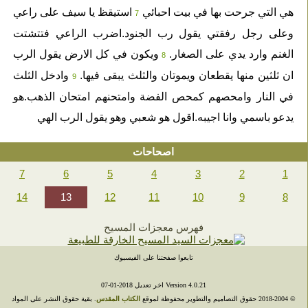
هي التي جرحت بها في بيت احبائي
استيقظ يا سيف على راعي
7
وعلى رجل رفقتي يقول رب الجنود.اضرب الراعي فتتشتت
الغنم وارد يدي على الصغار.
ويكون في كل الارض يقول الرب
8
ان ثلثين منها يقطعان ويموتان والثلث يبقى فيها.
وادخل الثلث
9
في النار وامحصهم كمحص الفضة وامتحنهم امتحان الذهب.هو
يدعو باسمي وانا اجيبه.اقول هو شعبي وهو يقول الرب الهي
اصحاحات
7
6
5
4
3
2
1
14
13
12
11
10
9
8
فهرس معجزات المسيح
تابعوا صفحتنا على الفيسبوك
Version 4.0.21 اخر تعديل 2018-01-07
© 2004-‎2018 حقوق التصاميم والتطوير محفوظة لموقع
الكتاب المقدس
. بقية حقوق النشر على المواد