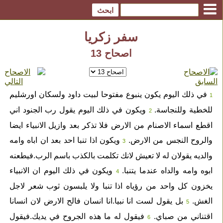
سفر زكريا
اصحاح 13
في ذلك اليوم يكون ينبوع مفتوحا لبيت داود ولسكان اورشليم
1
للخطية وللنجاسة.
ويكون في ذلك اليوم يقول رب الجنود اني
2
اقطع اسماء الاصنام من الارض فلا تذكر بعد وازيل الانبياء ايضا
والروح النجس من الارض.
ويكون اذا تنبا احد بعد ان اباه وامه
3
والديه يقولان له لا تعيش لانك تكلمت بالكذب باسم الرب.فيطعنه
ابوه وامه والداه عندما يتنبا.
ويكون في ذلك اليوم ان الانبياء
4
يخزون كل واحد من رؤياه اذا تنبا ولا يلبسون ثوب شعر لاجل
الغش.
بل يقول لست انا نبيا.انا انسان فالح الارض لان انسانا
5
اقتناني من صباي.
فيقول له ما هذه الجروح في يديك.فيقول
6