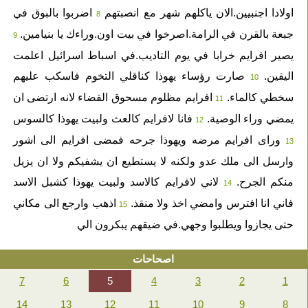
اولادا اجنبيين.الان ياكلهم شهر مع انصبتهم
اضربوا بالبوق في
8
جبعة بالقرن في الرامة.اصرخوا في بيت اون.وراءك يا بنيامين.
9
يصير افرايم خرابا في يوم التاديب.في اسباط اسرائيل اعلمت
اليقين.
صارت رؤساء يهوذا كناقلي التخوم فاسكب عليهم
10
سخطي كالماء.
افرايم مظلوم مسحوق القضاء لانه ارتضى ان
11
يمضي وراء الوصية.
فانا لافرايم كالعث ولبيت يهوذا كالسوس
12
وراى افرايم مرضه ويهوذا جرحه فمضى افرايم الى اشور
13
وارسل الى ملك عدو ولكنه لا يستطيع ان يشفيكم ولا ان يزيل
منكم الجرح.
لاني لافرايم كالاسد ولبيت يهوذا كشبل الاسد
14
فاني انا افترس وامضي اخذ ولا منقذ.
اذهب وارجع الى مكاني
15
حتى يجازوا ويطلبوا وجهي.في ضيقهم يبكرون الي
اصحاحات
7
6
5
4
3
2
1
14
13
12
11
10
9
8