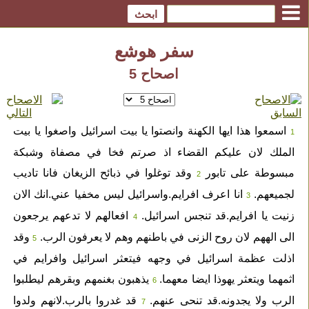
سفر هوشع
اصحاح 5
اسمعوا هذا ايها الكهنة وانصتوا يا بيت اسرائيل واصغوا يا بيت
1
الملك لان عليكم القضاء اذ صرتم فخا في مصفاة وشبكة
مبسوطة على تابور
وقد توغلوا في ذبائح الزيغان فانا تاديب
2
لجميعهم.
انا اعرف افرايم.واسرائيل ليس مخفيا عني.انك الان
3
زنيت يا افرايم.قد تنجس اسرائيل.
افعالهم لا تدعهم يرجعون
4
الى الههم لان روح الزنى في باطنهم وهم لا يعرفون الرب.
وقد
5
اذلت عظمة اسرائيل في وجهه فيتعثر اسرائيل وافرايم في
اثمهما ويتعثر يهوذا ايضا معهما.
يذهبون بغنمهم وبقرهم ليطلبوا
6
الرب ولا يجدونه.قد تنحى عنهم.
قد غدروا بالرب.لانهم ولدوا
7