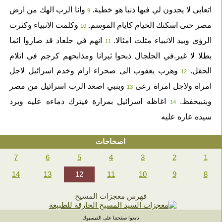
اتعابي لا يجدون لي فيها ذنبا هو خطية.
وانا الرب الهك من ارض
9
مصر حتى اسكنك الخيام كايام الموسم.
وكلمت الانبياء وكثرت
10
الرؤى وبيد الانبياء مثلت امثالا.
انهم في جلعاد قد صاروا اثما
11
بطلا لا غير.في الجلجال ذبحوا ثيرانا ومذابحهم كرجم في اتلام
الحقل.
وهرب يعقوب الى صحراء ارام وخدم اسرائيل لاجل
12
امراة ولاجل امراة رعى
وبنبي اصعد الرب اسرائيل من مصر
13
وبنبيحفظ.
اغاظه اسرائيل بمرارة فيترك دماءه عليه ويرد
14
سيده عاره عليه
اصحاحات
7
6
5
4
3
2
1
14
13
12
11
10
9
8
فهرس معجزات المسيح
تابعوا صفحتنا على الفيسبوك