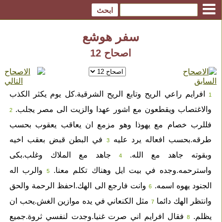
سفر هوشع
اصحاح 12
افرايم راعي الريح وتابع الريح الشرقية.كل يوم يكثر الكذب
1
والاغتصاب ويقطعون مع اشور عهدا والزيت الى مصر يجلب.
2
فللرب خصام مع يهوذا وهو مزمع ان يعاقب يعقوب بحسب
طرقه.بحسب افعاله يرد عليه
في البطن قبض بعقب اخيه
3
وبقوته جاهد مع الله.
جاهد مع الملاك وغلب.بكى
4
واسترحمه.وجده في بيت ايل وهناك تكلم معنا.
والرب اله
5
الجنود يهوه اسمه.
وانت فارجع الى الهك.احفظ الرحمة والحق
6
وانتظر الهك دائما
مثل الكنعاني في يده موازين الغش.يحب ان
7
يظلم.
فقال افرايم اني صرت غنيا.وجدت لنفسي ثروة.جميع
8