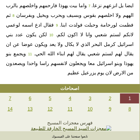
ايضا بل انزعهم نزعا.
واما بيت يهوذا فارحمهم واخلصهم بالرب
7
الههم ولا اخلصهم بقوس وبسيف وبحرب وبخيل وبفرسان
ثم
8
فطمت لورحامة وحبلت فولدت ابنا.
فقال ادع اسمه لوعمي
9
لانكم لستم شعبي وانا لا اكون لكم.
لكن يكون عدد بني
10
اسرائيل كرمل البحر الذي لا يكال ولا يعد ويكون عوضا عن ان
يقال لهم لستم شعبي يقال لهم ابناء الله الحي.
ويجمع بنو
11
يهوذا وبنو اسرائيل معا ويجعلون لانفسهم راسا واحدا ويصعدون
من الارض لان يوم يزرعيل عظيم
اصحاحات
7
6
5
4
3
2
1
14
13
12
11
10
9
8
فهرس معجزات المسيح
تابعوا صفحتنا على الفيسبوك