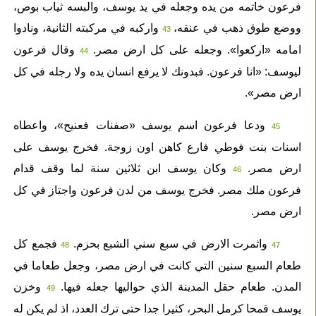
فرعون خاتمه من يده وجعله في يد يوسف، والبسه ثياب بوص،
ووضع طوق ذهب في عنقه،
واركبه في مركبته الثانية، ونادوا
43
امامه «اركعوا». وجعله على كل ارض مصر.
وقال فرعون
44
ليوسف: «انا فرعون. فبدونك لا يرفع انسان يده ولا رجله في كل
ارض مصر».
ودعا فرعون اسم يوسف «صفنات فعنيح»، واعطاه
45
اسنات بنت فوطي فارع كاهن اون زوجة. فخرج يوسف على
ارض مصر.
وكان يوسف ابن ثلاثين سنة لما وقف قدام
46
فرعون ملك مصر. فخرج يوسف من لدن فرعون واجتاز في كل
ارض مصر.
واثمرت الارض في سبع سني الشبع بحزم.
فجمع كل
48
47
طعام السبع سنين التي كانت في ارض مصر، وجعل طعاما في
المدن. طعام حقل المدينة الذي حواليها جعله فيها.
وخزن
49
يوسف قمحا كرمل البحر، كثيرا جدا حتى ترك العدد، اذ لم يكن له