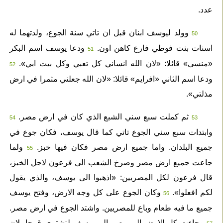
عدد.
وولد ليوسف ابنان قبل ان تاتي سنة الجوع، ولدتهما له
50
اسنات بنت فوطي فارع كاهن اون.
ودعا يوسف اسم البكر
51
«منسى» قائلا: «لان الله انساني كل تعبي وكل بيت ابي».
52
ودعا اسم الثاني «افرايم» قائلا: «لان الله جعلني مثمرا في ارض
مذلتي».
ثم كملت سبع سني الشبع الذي كان في ارض مصر.
54
53
وابتدات سبع سني الجوع تاتي كما قال يوسف، فكان جوع في
جميع البلدان. واما جميع ارض مصر فكان فيها خبز.
ولما
55
جاعت جميع ارض مصر وصرخ الشعب الى فرعون لاجل الخبز،
قال فرعون لكل المصريين: «اذهبوا الى يوسف، والذي يقول
لكم افعلوا».
وكان الجوع على كل وجه الارض، وفتح يوسف
56
جميع ما فيه طعام وباع للمصريين. واشتد الجوع في ارض مصر.
وجاءت كل الارض الى مصر الى يوسف لتشتري قمحا، لان