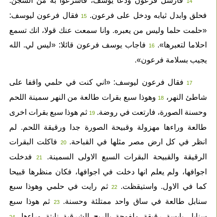
فارسل فرعون ودعا يوسف، فاسرعوا به من السجن.
14
فحلق وابدل ثيابه ودخل على فرعون.
فقال فرعون ليوسف:
15
«حلمت حلما وليس من يعبره. وانا سمعت عنك قولا، انك تسمع
احلاما لتعبرها».
فاجاب يوسف فرعون قائلا: «ليس لي. الله
16
يجيب بسلامة فرعون».
فقال فرعون ليوسف: «اني كنت في حلمي واقفا على
17
شاطئ النهر،
وهوذا سبع بقرات طالعة من النهر سمينة اللحم
18
وحسنة الصورة، فارتعت في روضة.
ثم هوذا سبع بقرات اخرى
19
طالعة وراءها مهزولة وقبيحة الصورة جدا ورقيقة اللحم. لم
انظر في كل ارض مصر مثلها في القباحة.
فاكلت البقرات
20
الرقيقة والقبيحة البقرات السبع الاولى السمينة.
فدخلت
21
اجوافها، ولم يعلم انها دخلت في اجوافها، فكان منظرها قبيحا
كما في الاول. واستيقظت.
ثم رايت في حلمي وهوذا سبع
22
سنابل طالعة في ساق واحد ممتلئة وحسنة.
ثم هوذا سبع
23
سنابل يابسة رقيقة ملفوحة بالريح الشرقية نابتة وراءها.