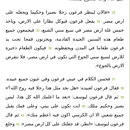
«فالان لينظر فرعون رجلا بصيرا وحكيما ويجعله على
33
ارض مصر.
يفعل فرعون فيوكل نظارا على الارض، وياخذ
34
خمس غلة ارض مصر في سبع سني الشبع،
فيجمعون جميع
35
طعام هذه السنين الجيدة القادمة، ويخزنون قمحا تحت يد
فرعون طعاما في المدن ويحفظونه.
فيكون الطعام ذخيرة
36
للارض لسبع سني الجوع التي تكون في ارض مصر، فلا تنقرض
الارض بالجوع».
فحسن الكلام في عيني فرعون وفي عيون جميع عبيده.
37
فقال فرعون لعبيده: «هل نجد مثل هذا رجلا فيه روح الله؟»
38
ثم قال فرعون ليوسف: «بعد ما اعلمك الله كل هذا، ليس
39
بصير وحكيم مثلك.
انت تكون على بيتي، وعلى فمك يقبل
40
جميع شعبي الا ان الكرسي اكون فيه اعظم منك».
ثم قال
41
فرعون ليوسف: «انظر، قد جعلتك على كل ارض مصر».
وخلع
42